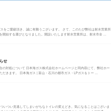
ガスをご愛顧頂き、誠に有難うございます。 さて、このたび弊社は射水営業所
開始する運びとなりました。開設いたします射水営業所は、射水市全 ...
らせ
合の対処について 日本海ガス株式会社ホームページと同内容にて、弊社ホー
きます。 日本海ガス | 富山・石川の都市ガス・LPガスをトー ...
 ついつい見逃してしまいがちなトイレの変えどき。気になることはございま