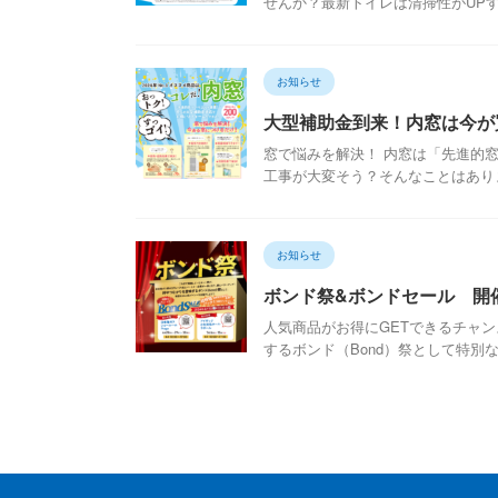
せんか？最新トイレは清掃性がUPす
お知らせ
大型補助金到来！内窓は今が
窓で悩みを解決！ 内窓は「先進的
工事が大変そう？そんなことはありま
お知らせ
ボンド祭&ボンドセール 開
人気商品がお得にGETできるチャ
するボンド（Bond）祭として特別な