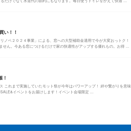
るだけでなく水道代の節約にもなります。毎日使うトイレをかえて快適 ...
買い！！
窓リノベ２０２４事業」による、窓への大型補助金適用で今が大変おっトク！
せん。今ある窓につけるだけで家の快適性がアップする優れもの。お得 ...
催！
ンス これまで実施していたモット祭が今年はパワーアップ！ 絆や繋がりを意味
SALE&イベントをお届けします！イベント会場限定 ...