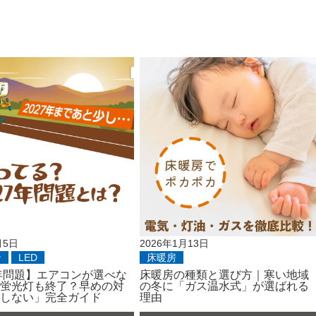
月5日
2026年1月13日
ン
LED
床暖房
7年問題】エアコンが選べな
床暖房の種類と選び方｜寒い地域
蛍光灯も終了？早めの対
の冬に「ガス温水式」が選ばれる
しない」完全ガイド
理由