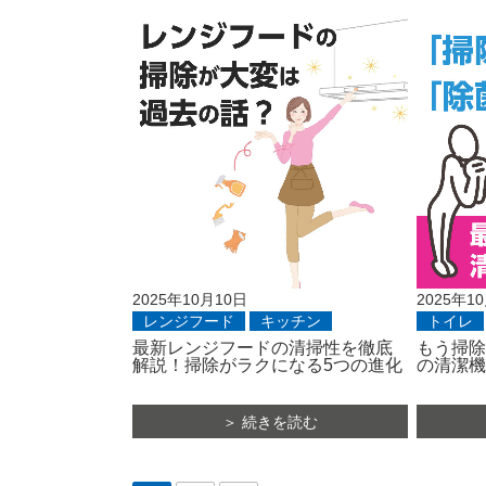
2025年10月10日
2025年1
レンジフード
キッチン
トイレ
最新レンジフードの清掃性を徹底
もう掃除
解説！掃除がラクになる5つの進化
の清潔機
＞ 続きを読む