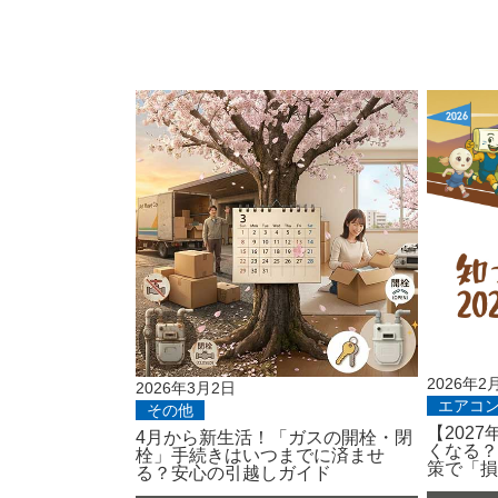
2026年2
2026年3月2日
エアコ
その他
【202
4月から新生活！「ガスの開栓・閉
くなる？
栓」手続きはいつまでに済ませ
策で「損
る？安心の引越しガイド